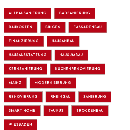
ALTBAUSANIERUNG
BADSANIERUNG
BAUKOSTEN
BINGEN
FASSADENBAU
FINANZIERUNG
HAUSANBAU
HAUSAUSSTATTUNG
HAUSUMBAU
KERNSANIERUNG
KÜCHENRENOVIERUNG
MAINZ
MODERNISIERUNG
RENOVIERUNG
RHEINGAU
SANIERUNG
SMART HOME
TAUNUS
TROCKENBAU
WIESBADEN