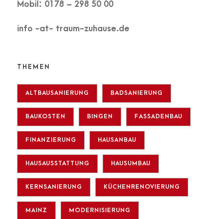
Mobil: 0178 – 298 50 00
info -at- traum-zuhause.de
THEMEN
ALTBAUSANIERUNG
BADSANIERUNG
BAUKOSTEN
BINGEN
FASSADENBAU
FINANZIERUNG
HAUSANBAU
HAUSAUSSTATTUNG
HAUSUMBAU
KERNSANIERUNG
KÜCHENRENOVIERUNG
MAINZ
MODERNISIERUNG