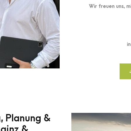
Wir freuen uns, m
i
g, Planung &
ainz &