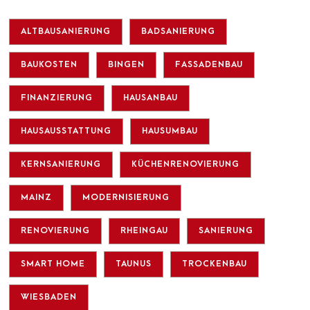
ALTBAUSANIERUNG
BADSANIERUNG
BAUKOSTEN
BINGEN
FASSADENBAU
FINANZIERUNG
HAUSANBAU
HAUSAUSSTATTUNG
HAUSUMBAU
KERNSANIERUNG
KÜCHENRENOVIERUNG
MAINZ
MODERNISIERUNG
RENOVIERUNG
RHEINGAU
SANIERUNG
SMART HOME
TAUNUS
TROCKENBAU
WIESBADEN