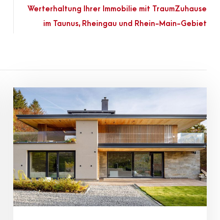
Werterhaltung Ihrer Immobilie mit TraumZuhause
im Taunus, Rheingau und Rhein-Main-Gebiet